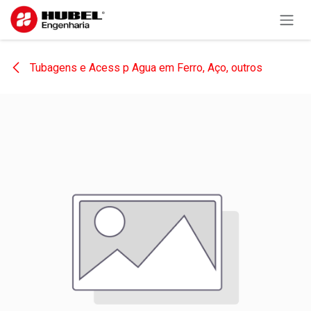
Pular para o conteúdo
Tubagens e Acess p Agua em Ferro, Aço, outros