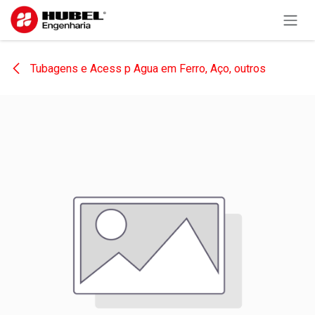
Pular para o conteúdo
Tubagens e Acess p Agua em Ferro, Aço, outros