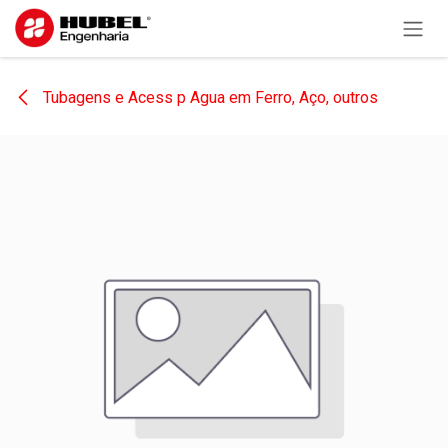
Pular para o conteúdo
Tubagens e Acess p Agua em Ferro, Aço, outros