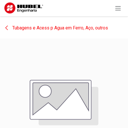
Pular para o conteúdo
Tubagens e Acess p Agua em Ferro, Aço, outros