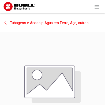
Pular para o conteúdo
Tubagens e Acess p Agua em Ferro, Aço, outros