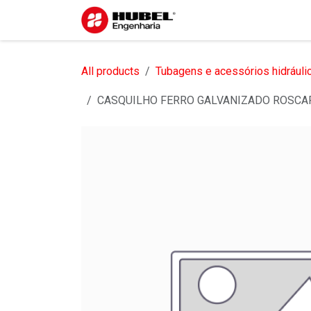
Pular para o conteúdo
Início
Sobre nós
S
All products
Tubagens e acessórios hidráuli
CASQUILHO FERRO GALVANIZADO ROSCA