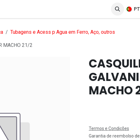
erviços
Produtos
Mercados
Ajuda
Empregos
P
ca
Tubagens e Acess p Agua em Ferro, Aço, outros
R MACHO 21/2
CASQUIL
GALVAN
MACHO 2
Termos e Condições
Garantia de reembolso de