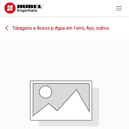
Pular para o conteúdo
Tubagens e Acess p Agua em Ferro, Aço, outros