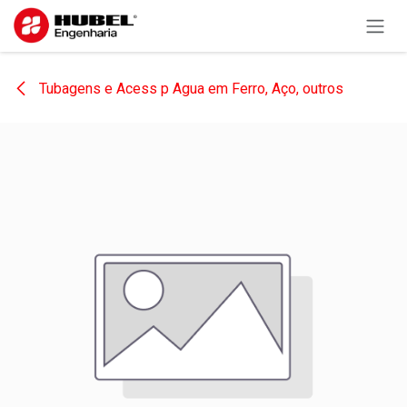
Pular para o conteúdo
Tubagens e Acess p Agua em Ferro, Aço, outros