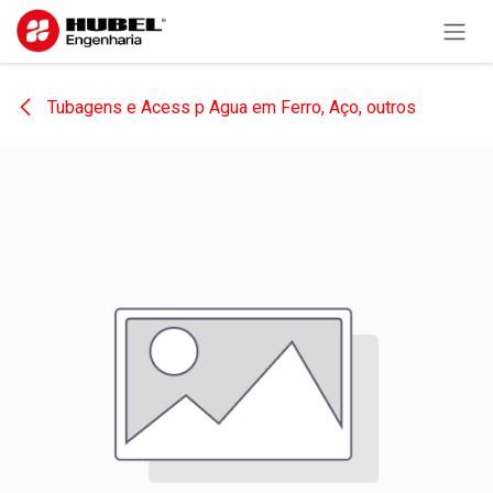
Pular para o conteúdo
Tubagens e Acess p Agua em Ferro, Aço, outros