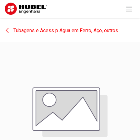
Pular para o conteúdo
Tubagens e Acess p Agua em Ferro, Aço, outros