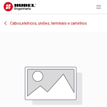
Pular para o conteúdo
Cabos,eletricos, uniões, terminais e caminhos