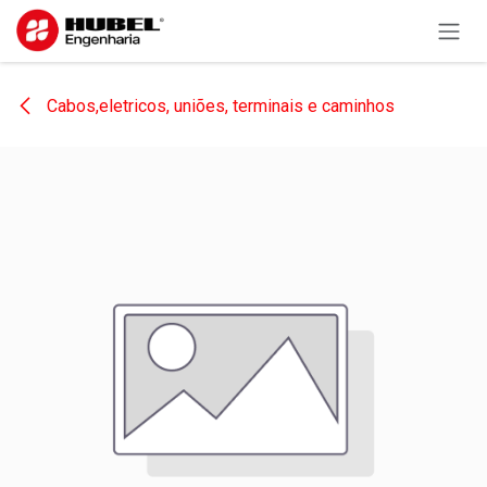
Pular para o conteúdo
Cabos,eletricos, uniões, terminais e caminhos