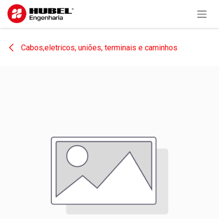
Pular para o conteúdo
Cabos,eletricos, uniões, terminais e caminhos