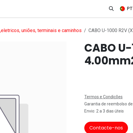
erviços
Produtos
Mercados
Ajuda
Empregos
PT
eletricos, uniões, terminais e caminhos
CABO U-1000 R2V (X
CABO U-
4.00mm
Termos e Condições
Garantia de reembolso de
Envio: 2 a 3 dias úteis
Contacte-nos