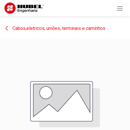
Pular para o conteúdo
Cabos,eletricos, uniões, terminais e caminhos