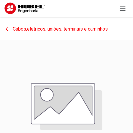
Pular para o conteúdo
Cabos,eletricos, uniões, terminais e caminhos