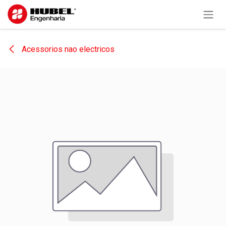
Pular para o conteúdo
Acessorios nao electricos