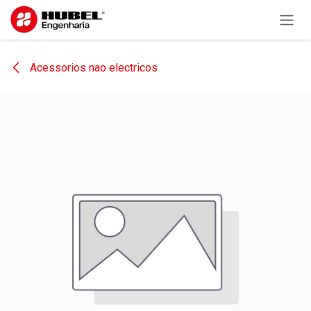
Pular para o conteúdo
Acessorios nao electricos