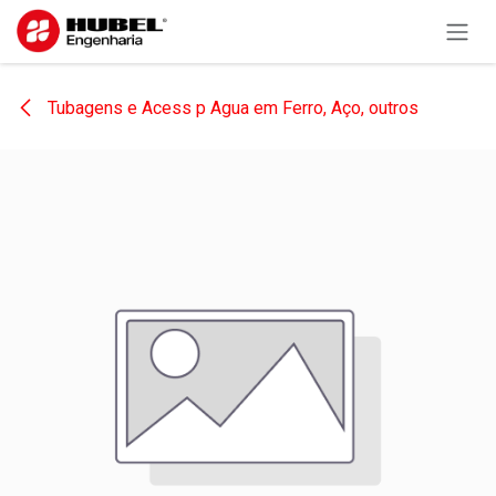
Pular para o conteúdo
Tubagens e Acess p Agua em Ferro, Aço, outros