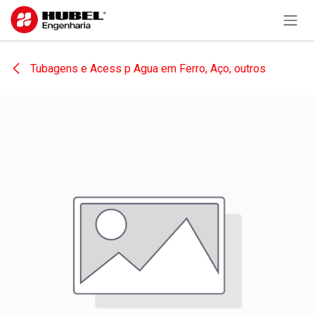
Pular para o conteúdo
Tubagens e Acess p Agua em Ferro, Aço, outros