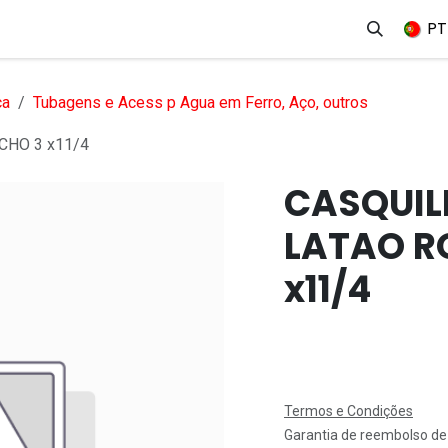
erviços
Produtos
Mercados
Ajuda
Empregos
PT
ca
Tubagens e Acess p Agua em Ferro, Aço, outros
HO 3 x11/4
CASQUIL
LATAO R
x11/4
Termos e Condições
Garantia de reembolso de