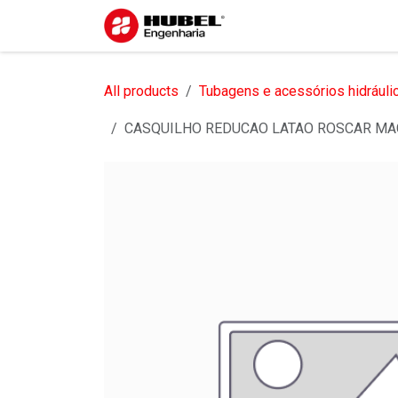
Pular para o conteúdo
Início
Sobre nós
S
All products
Tubagens e acessórios hidráuli
CASQUILHO REDUCAO LATAO ROSCAR MAC