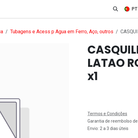
erviços
Produtos
Mercados
Ajuda
Empregos
PT
ca
Tubagens e Acess p Agua em Ferro, Aço, outros
CASQUI
CASQUIL
LATAO R
x1
Termos e Condições
Garantia de reembolso de
Envio: 2 a 3 dias úteis