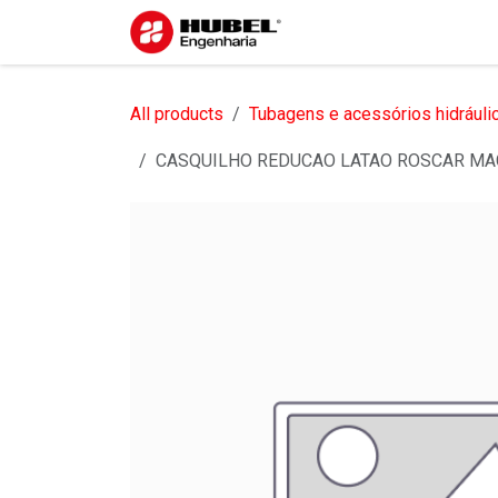
Pular para o conteúdo
Início
Sobre nós
S
All products
Tubagens e acessórios hidráuli
CASQUILHO REDUCAO LATAO ROSCAR MA