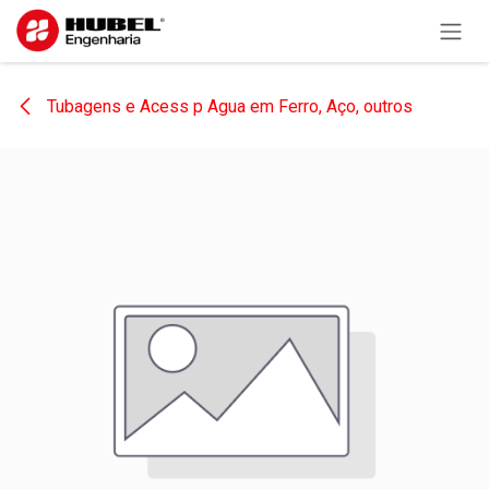
Pular para o conteúdo
Tubagens e Acess p Agua em Ferro, Aço, outros