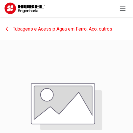
Pular para o conteúdo
Tubagens e Acess p Agua em Ferro, Aço, outros