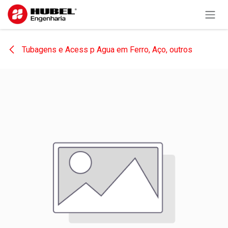
Pular para o conteúdo
Tubagens e Acess p Agua em Ferro, Aço, outros