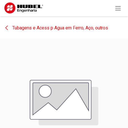
Pular para o conteúdo
Tubagens e Acess p Agua em Ferro, Aço, outros