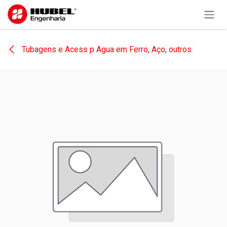
Pular para o conteúdo
Tubagens e Acess p Agua em Ferro, Aço, outros