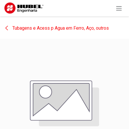
Pular para o conteúdo
Tubagens e Acess p Agua em Ferro, Aço, outros