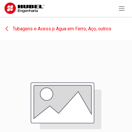
Pular para o conteúdo
Tubagens e Acess p Agua em Ferro, Aço, outros