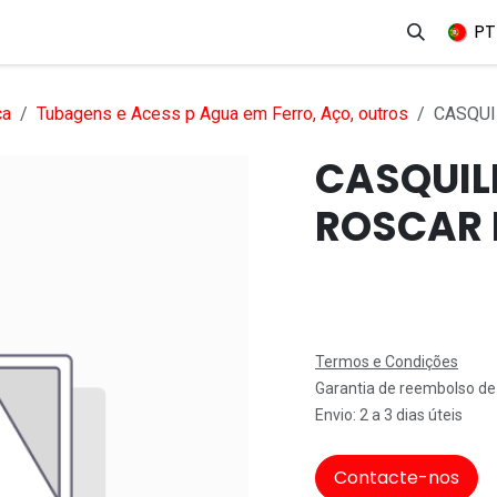
erviços
Produtos
Mercados
Ajuda
Empregos
PT
ca
Tubagens e Acess p Agua em Ferro, Aço, outros
CASQUI
CASQUIL
ROSCAR 
Termos e Condições
Garantia de reembolso de
Envio: 2 a 3 dias úteis
Contacte-nos