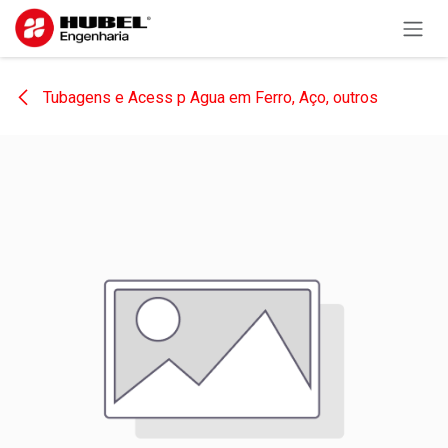
Pular para o conteúdo
Tubagens e Acess p Agua em Ferro, Aço, outros