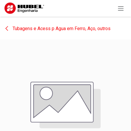
Pular para o conteúdo
Tubagens e Acess p Agua em Ferro, Aço, outros