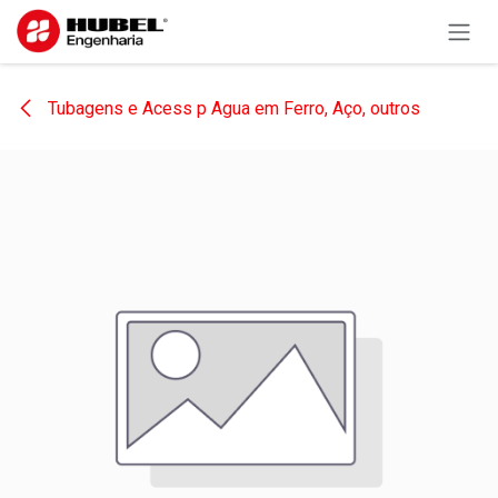
Pular para o conteúdo
Tubagens e Acess p Agua em Ferro, Aço, outros