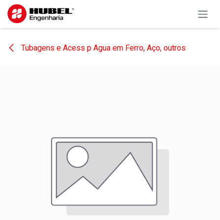
Pular para o conteúdo
Tubagens e Acess p Agua em Ferro, Aço, outros