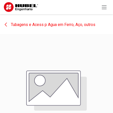
Pular para o conteúdo
Tubagens e Acess p Agua em Ferro, Aço, outros