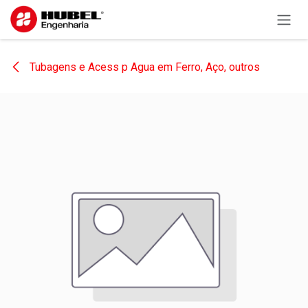
Pular para o conteúdo
Tubagens e Acess p Agua em Ferro, Aço, outros