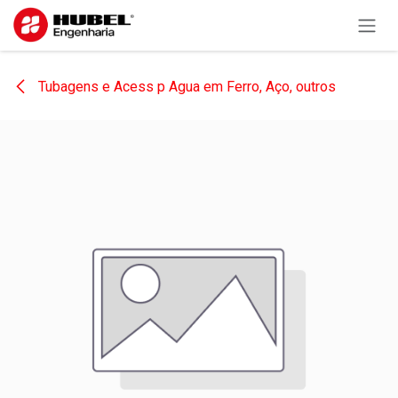
Pular para o conteúdo
Tubagens e Acess p Agua em Ferro, Aço, outros