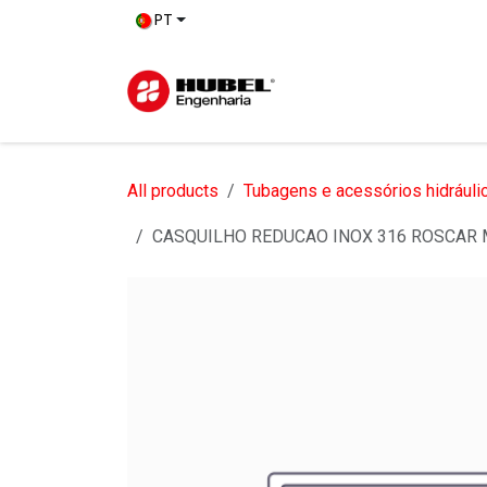
Pular para o conteúdo
PT
Início
So
All products
Tubagens e acessórios hidráuli
CASQUILHO REDUCAO INOX 316 ROSCAR 