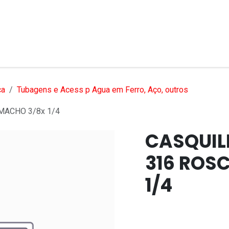
bre nós
Serviços
Produtos
Mercados
Ajuda
ca
Tubagens e Acess p Agua em Ferro, Aço, outros
MACHO 3/8x 1/4
CASQUIL
316 ROS
1/4