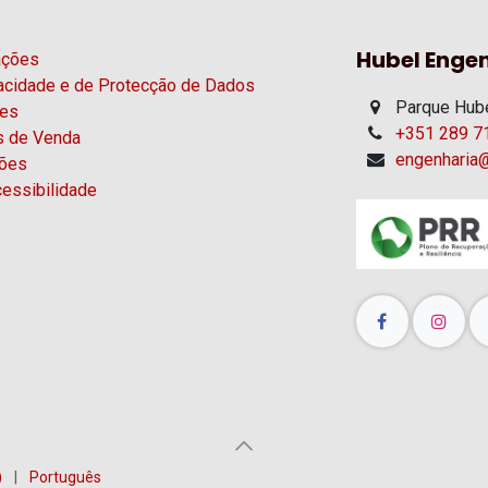
Hubel Engen
ações
vacidade e de Protecção de Dados
Parque Hube
ies
+351 289 71
s de Venda
engenharia@
ções
essibilidade
)
|
Português