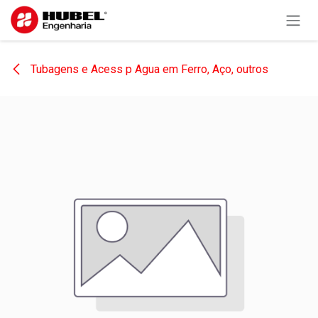
Pular para o conteúdo
Tubagens e Acess p Agua em Ferro, Aço, outros