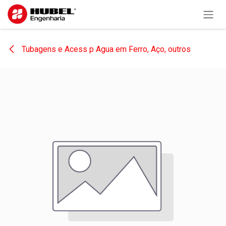
Pular para o conteúdo
Tubagens e Acess p Agua em Ferro, Aço, outros