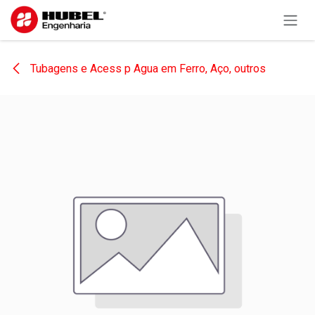
Pular para o conteúdo
Tubagens e Acess p Agua em Ferro, Aço, outros