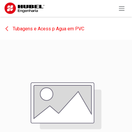
Pular para o conteúdo
Tubagens e Acess p Agua em PVC