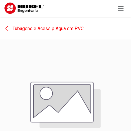
Pular para o conteúdo
Tubagens e Acess p Agua em PVC