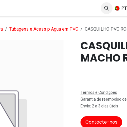
erviços
Produtos
Mercados
Ajuda
Empregos
P
ca
Tubagens e Acess p Agua em PVC
CASQUILHO PVC RO
CASQUIL
MACHO R
Termos e Condições
Garantia de reembolso de
Envio: 2 a 3 dias úteis
Contacte-nos