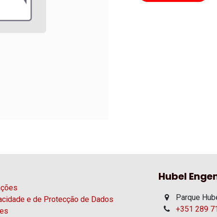
Hubel Engen
ações
Parque Hube
vacidade e de Protecção de Dados
+351 289 71
ies