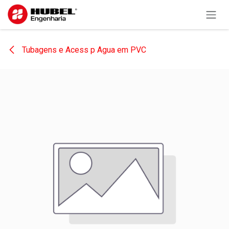
Pular para o conteúdo
Tubagens e Acess p Agua em PVC