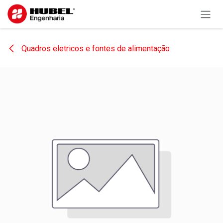
Pular para o conteúdo
Quadros eletricos e fontes de alimentação