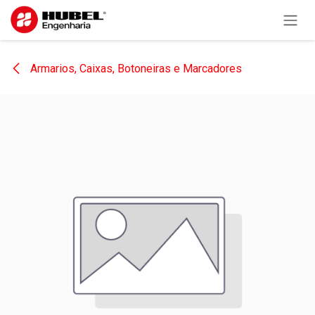
Pular para o conteúdo
Armarios, Caixas, Botoneiras e Marcadores