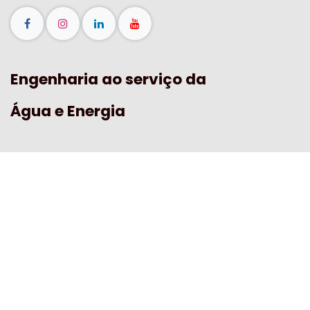
Fale com o nosso ténico!
Precisa de automatizar processos agrícolas ou
industriais, reduzir consumos ou integrar sistemas
num único ponto de controlo? A nossa equipa técnica
pode apoiar em todas as fases.
Contacte-nos
Hubel Engenharia, Lda.
Parque Hubel, Pechão, 8700-179 Olhão
+351 289 710 500 ( Chamada para a rede fixa nacional
)
engenharia@hubel.pt