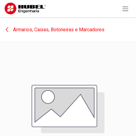
Pular para o conteúdo
Armarios, Caixas, Botoneiras e Marcadores